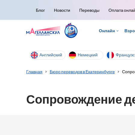
Блог
Новости
Переводы
Оплата онла
Онлайн
Взр
Английский
Немецкий
Французс
Главная
Бюро переводов в Екатеринбурге
Сопро
Сопровождение д