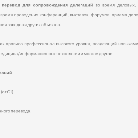
 перевод для сопровождения делегаций
во время деловых, 
о время проведения конференций, выставок, форумов, приема дел
я заводов и других объектов.
как правило профессионал высокого уровня, владеющий навыками
а/медицина/информационные технологии и многое другое.
ваний:
от С1),
нного перевода,