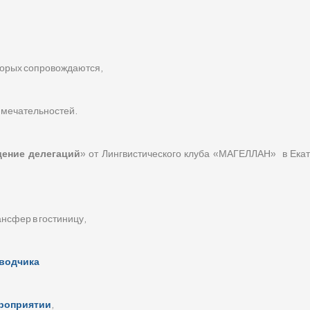
оторых сопровождаются,
имечательностей.
дение делегаций
» от Лингвистического клуба «МАГЕЛЛАН» в Екат
ансфер в гостиницу,
еводчика
ероприятии
,