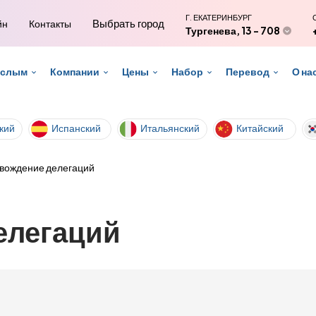
Г. ЕКАТЕРИНБУРГ
Выбрать город
йн
Контакты
Тургенева, 13 - 708
ослым
Компании
Цены
Набор
Перевод
О на
кий
Испанский
Итальянский
Китайский
вождение делегаций
елегаций