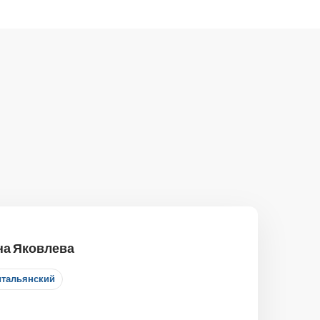
на Яковлева
итальянский