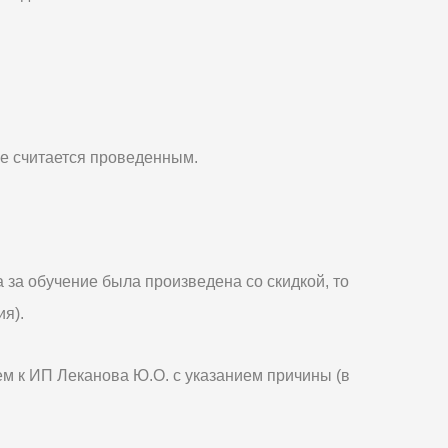
ие считается проведенным.
 за обучение была произведена со скидкой, то
я).
м к ИП Леканова Ю.О. с указанием причины (в