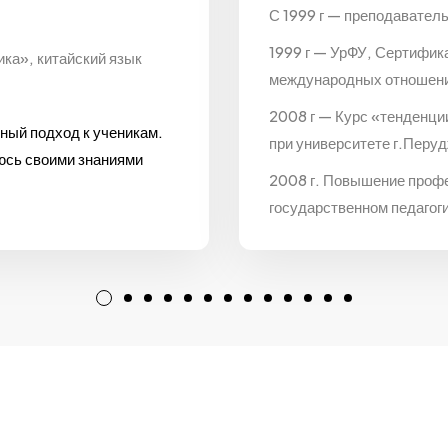
С 1999 г — преподаватель
1999 г — УрФУ, Сертифик
ка», китайский язык
международных отношен
2008 г — Курс «тенденци
ный подход к ученикам.
при университете г.Перуд
люсь своими знаниями
2008 г. Повышение проф
государственном педагог