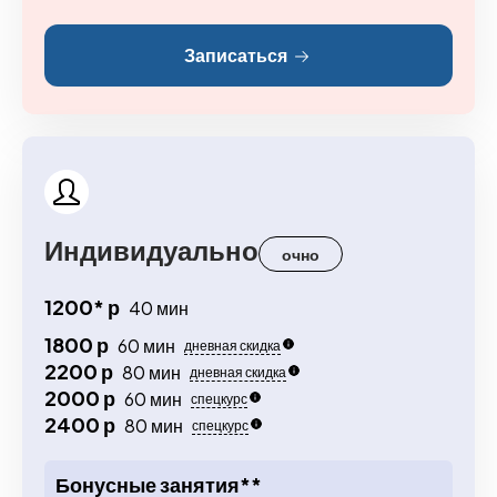
Записаться
Индивидуально
очно
1200* р
40 мин
1800 р
60 мин
дневная скидка
2200 р
80 мин
дневная скидка
2000 р
60 мин
спецкурс
2400 р
80 мин
спецкурс
Бонусные занятия**