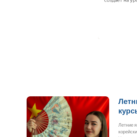
Летн
курс
Летние 
корейски