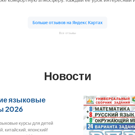
Все отзывы
Новости
ие языковые
ы 2026
языковые курсы для детей
й, китайский, японский!