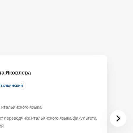
на Яковлева
итальянский
 итальянского языка
ат переводчика итальянского языка факультета
ий