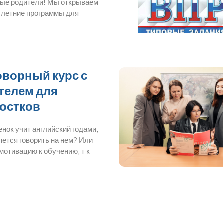
ые родители! Мы открываем
 летние программы для
оворный курс с
телем для
остков
нок учит английский годами,
яется говорить на нем? Или
мотивацию к обучению, т к