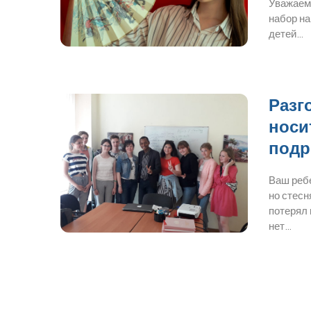
Уважаем
набор на
детей…
Разг
носи
подр
Ваш ребе
но стесн
потерял 
нет…