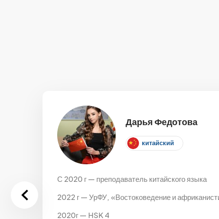
Дарья Федотова
китайский
С 2020 г — преподаватель китайского языка
2022 г — УрФУ, «Востоковедение и африканисти
2020г — HSK 4