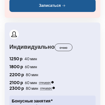
Записаться
Индивидуально
очно
1250 р
40 мин
1800 р
60 мин
2200 р
80 мин
2100 р
60 мин
спецкурс
2300 р
80 мин
спецкурс
Бонусные занятия*