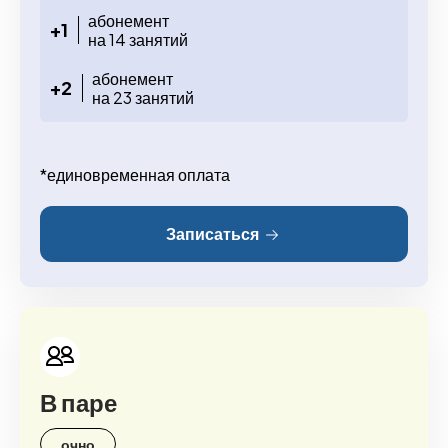
абонемент
+1
на 14 занятий
абонемент
+2
на 23 занятий
*единовременная оплата
Записаться
В паре
очно